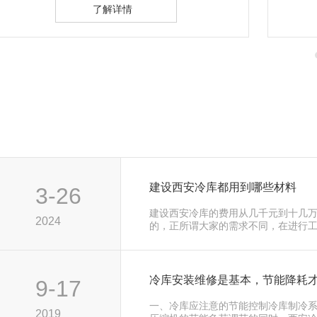
了解详情
建设西安冷库都用到哪些材料
3-26
建设西安冷库的费用从几千元到十几
2024
的，正所谓大家的需求不同，在进行
所需的费用是不一样的。至于所…
冷库安装维修是基本，节能降耗
9-17
一、冷库应注意的节能控制冷库制冷
2019