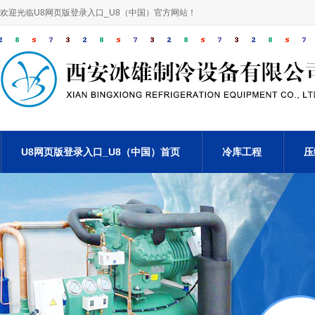
欢迎光临U8网页版登录入口_U8（中国）官方网站！
U8网页版登录入口_U8（中国）首页
冷库工程
压
关于我们
U8网页版登录入口_U8（中国）