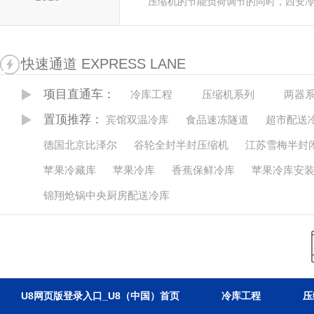
压缩机的节能负荷调节的同时，西安
醒您注意以下方面:1、在不同…
快速通道 EXPRESS LANE
项目直通车：
冷库工程
压缩机系列
两器
置顶推荐：
宾馆双温冷库
食品速冻隧道
超市配送
德国北京比泽尔
谷轮全封半封压缩机
江苏雪梅半封
苹果冷藏库
苹果冷库
香蕉保鲜冷库
苹果冷库安
锦翔炝锅中央厨房配送冷库
U8网页版登录入口_U8（中国）首页
冷库工程
压