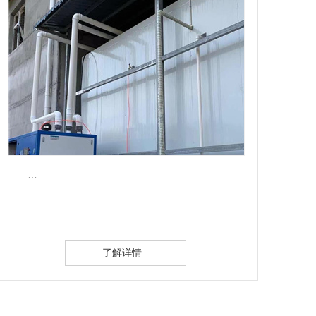
U8网页版登录入口_U8（中国）制
康石泉速冻隧道冷库，客户已将2吨速冻
成功，并投入使用！…
了解详情