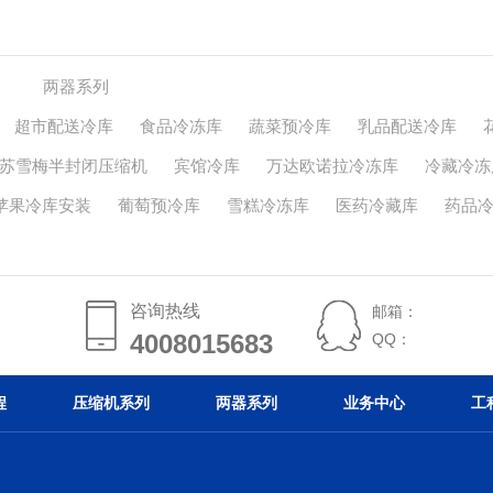
两器系列
超市配送冷库
食品冷冻库
蔬菜预冷库
乳品配送冷库
苏雪梅半封闭压缩机
宾馆冷库
万达欧诺拉冷冻库
冷藏冷冻
苹果冷库安装
葡萄预冷库
雪糕冷冻库
医药冷藏库
药品
咨询热线
邮箱：
4008015683
4008015683
QQ：
程
压缩机系列
两器系列
业务中心
工