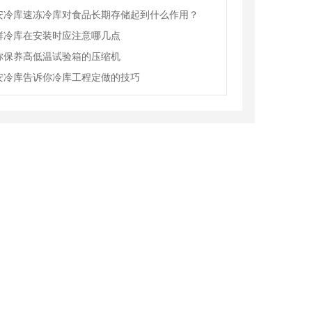
安冷库速冻冷库对食品长期存储起到什么作用？
鲜冷库在安装时应注意哪几点
你保养高低温试验箱的压缩机
安冷库告诉你冷库工程定做的技巧