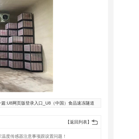
篇:
U8网页版登录入口_U8（中国）食品速冻隧道
【返回列表】
库温度传感器注意事项跟设置问题！