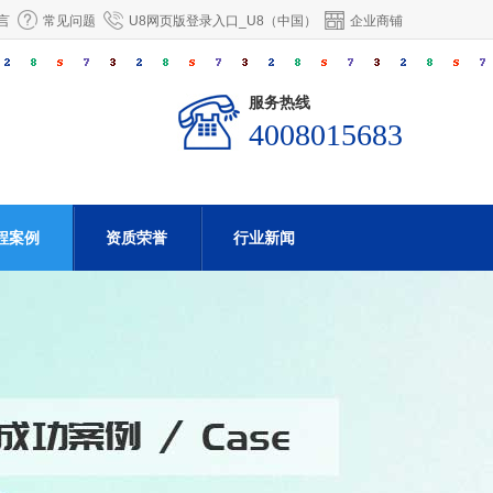
言
常见问题
U8网页版登录入口_U8（中国）
企业商铺
服务热线
4008015683
程案例
资质荣誉
行业新闻