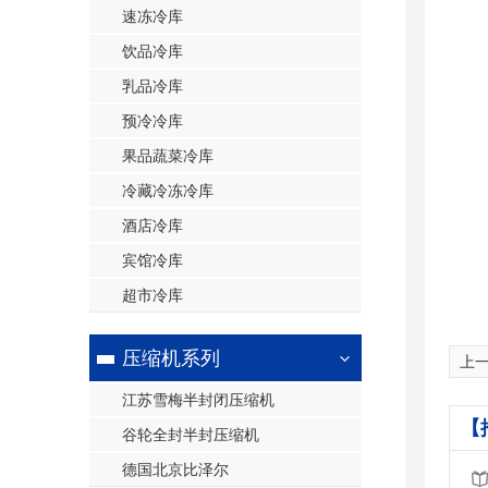
速冻冷库
饮品冷库
乳品冷库
预冷冷库
果品蔬菜冷库
冷藏冷冻冷库
酒店冷库
宾馆冷库
超市冷库
压缩机系列
上一
江苏雪梅半封闭压缩机
【
谷轮全封半封压缩机
德国北京比泽尔