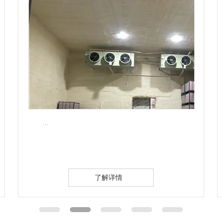
…
详情
了解详情