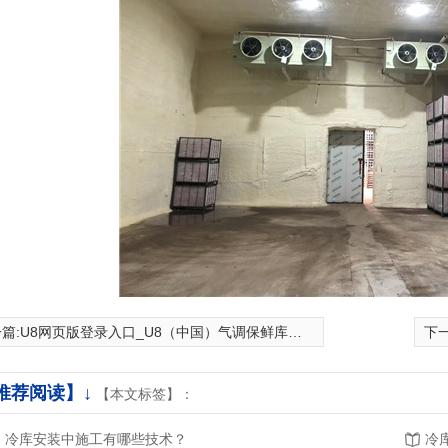
篇:
U8网页版登录入口_U8（中国）气调保鲜库工程案例
下一
推荐阅读】↓
【本文标签】：
冷库安装中施工有哪些技术？
冷