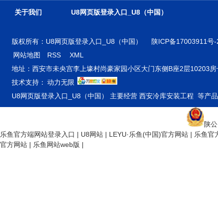
关于我们
U8网页版登录入口_U8（中国）
版权所有：U8网页版登录入口_U8（中国）
陕ICP备17003911号-
网站地图
RSS
XML
地址：西安市未央宫李上壕村尚豪家园小区大门东侧B座2层10203房号 
技术支持：
动力无限
U8网页版登录入口_U8（中国） 主要经营 西安冷库安装工程 等产
陕公网
乐鱼官方端网站登录入口
|
U8网站
|
LEYU·乐鱼(中国)官方网站
|
乐鱼官
官方网站
|
乐鱼网站web版
|