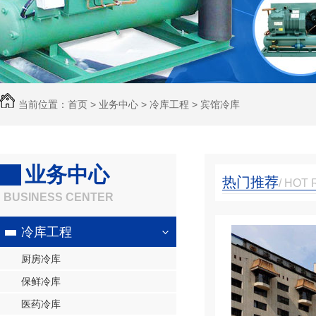
当前位置：
首页
>
业务中心
>
冷库工程
>
宾馆冷库
业务中心
热门推荐
/ HOT
BUSINESS CENTER
馆双温冷库
冷库工程
厨房冷库
知道宾馆冷库工程在建造时要注意哪些方面吗？
保鲜冷库
西安冷库安装厂家的小编给大家分析一下。1）
合适的场地。常见的冷库主要有土建式的和装配
医药冷库