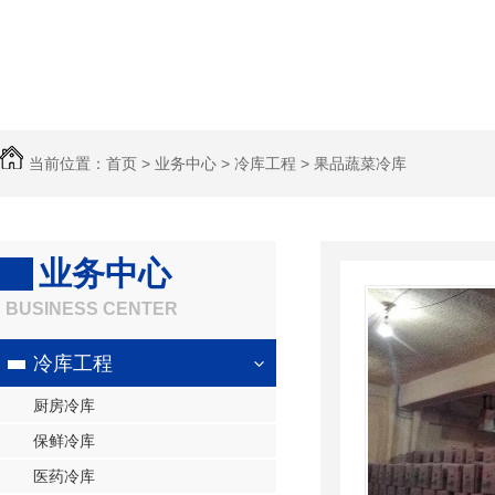
当前位置：
首页
>
业务中心
>
冷库工程
>
果品蔬菜冷库
业务中心
BUSINESS CENTER
冷库工程
厨房冷库
保鲜冷库
医药冷库