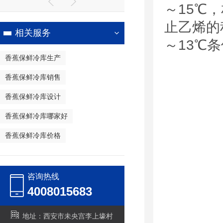
～15℃
止乙烯的
相关服务
～13℃
香蕉保鲜冷库生产
香蕉保鲜冷库销售
香蕉保鲜冷库设计
香蕉保鲜冷库哪家好
香蕉保鲜冷库价格
咨询热线
4008015683
地址：西安市未央宫李上壕村