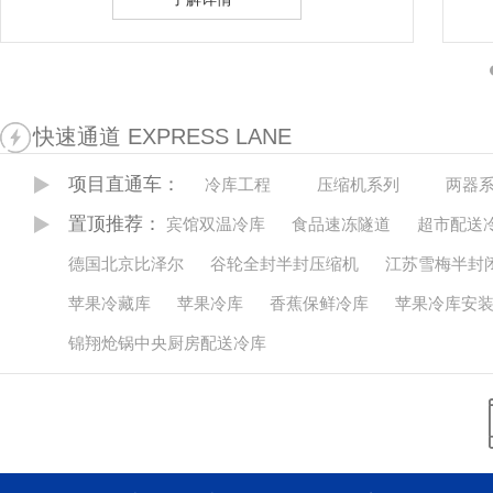
快速通道 EXPRESS LANE
项目直通车：
冷库工程
压缩机系列
两器
置顶推荐：
宾馆双温冷库
食品速冻隧道
超市配送
德国北京比泽尔
谷轮全封半封压缩机
江苏雪梅半封
苹果冷藏库
苹果冷库
香蕉保鲜冷库
苹果冷库安
锦翔炝锅中央厨房配送冷库