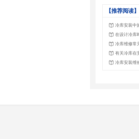
【推荐阅读】
冷库安装中
在设计冷库
冷库维修常
有关冷库在
冷库安装维