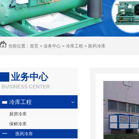
当前位置：
首页
>
业务中心
>
冷库工程
>
医药冷库
业务中心
BUSINESS CENTER
冷库工程
厨房冷库
保鲜冷库
医药冷库