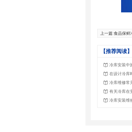
上一篇:
食品保鲜
【推荐阅读】
冷库安装中
在设计冷库
冷库维修常
有关冷库在
冷库安装维