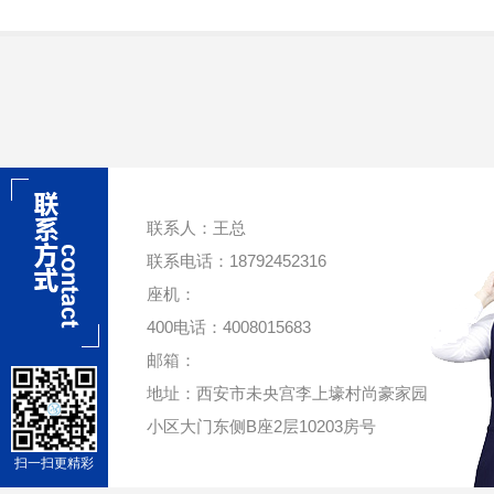
联系人：王总
联系电话：18792452316
座机：
400电话：4008015683
邮箱：
地址：西安市未央宫李上壕村尚豪家园
小区大门东侧B座2层10203房号
扫一扫更精彩