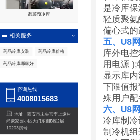
是冷库保
蔬菜预冷库
轻质聚氨
偏心式的
相关服务
五、U8
库外电控
药品冷库安装
药品冷库价格
用电源 
药品冷库哪家好
显示库内
下限值报
咨询热线
殊用户配
4008015683
六、U8
地址：西安市未央宫李上壕村
冷库制冷
尚豪家园小区大门东侧B座2层
10203房号
制冷机组