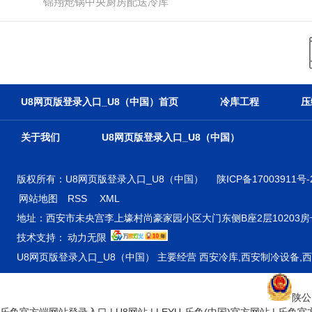
锦翔炝锅中央厨房配送冷库
U8网页版登录入口_U8（中国）首页
冷库工程
压
关于我们
U8网页版登录入口_U8（中国）
版权所有：U8网页版登录入口_U8（中国）
陕ICP备17003911号-
网站地图
RSS
XML
地址：西安市未央宫李上壕村尚豪家园小区大门东侧B座2层10203房号 
技术支持：
动力无限
U8网页版登录入口_U8（中国） 主要经营 西安冷库,西安制冷设备
陕公网