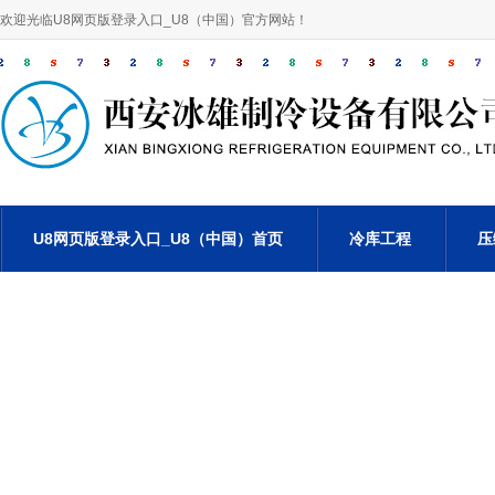
欢迎光临U8网页版登录入口_U8（中国）官方网站！
U8网页版登录入口_U8（中国）首页
冷库工程
压
关于我们
U8网页版登录入口_U8（中国）