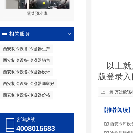
蔬菜预冷库
相关服务
西安制冷设备-冷凝器生产
西安制冷设备-冷凝器销售
以上就
西安制冷设备-冷凝器设计
版登录入
西安制冷设备-冷凝器哪家好
上一篇:
万达欧诺
西安制冷设备-冷凝器价格
【推荐阅读】
咨询热线
西安冷库设
4008015683
冷食店行业