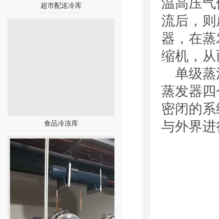
温高压气
超市配送冷库
流后，则
器，在蒸
缩机，从
单级蒸
蒸发器四
密闭的系
与外界进
食品冷冻库