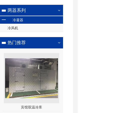
两器系列
冷凝器
冷风机
热门推荐
宾馆双温冷库