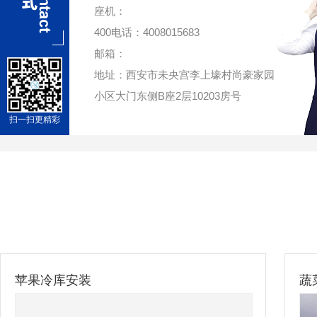
座机：
400电话：4008015683
邮箱：
地址：西安市未央宫李上壕村尚豪家园
小区大门东侧B座2层10203房号
扫一扫更精彩
蔬菜保鲜库
葡