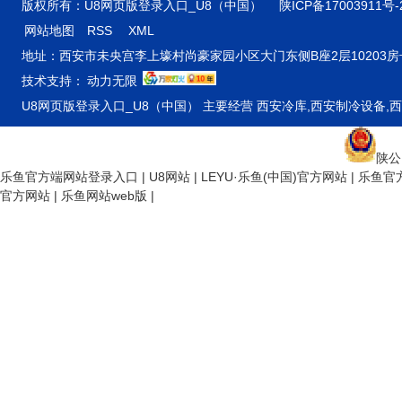
版权所有：U8网页版登录入口_U8（中国）
陕ICP备17003911号-
网站地图
RSS
XML
地址：西安市未央宫李上壕村尚豪家园小区大门东侧B座2层10203房号 
技术支持：
动力无限
U8网页版登录入口_U8（中国） 主要经营 西安冷库,西安制冷设备
陕公网
乐鱼官方端网站登录入口
|
U8网站
|
LEYU·乐鱼(中国)官方网站
|
乐鱼官
官方网站
|
乐鱼网站web版
|