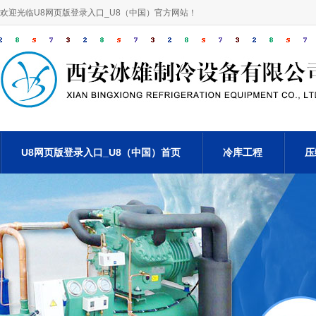
欢迎光临U8网页版登录入口_U8（中国）官方网站！
U8网页版登录入口_U8（中国）首页
冷库工程
压
关于我们
U8网页版登录入口_U8（中国）