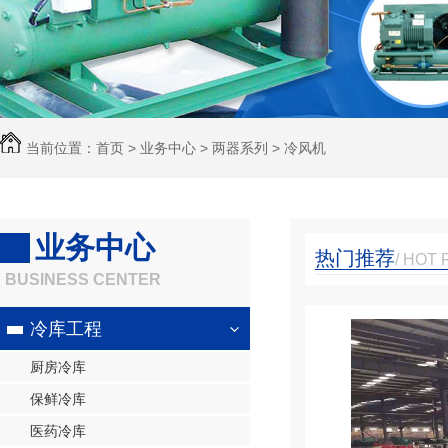
当前位置：
首页
>
业务中心
>
两器系列
>
冷风机
业务中心
热门推荐
/ HOT
BUSINESS CENTER
网页版登录入口_U8（中国）
冷库工程
厨房冷库
道冷风机的特点有哪些吗？西安制冷设备厂家的
保鲜冷库
给大家讲解一下。①投资少，效能大 （大概只
统中央空调1/8耗电） ②使用冷风机可以不关闭
医药冷库