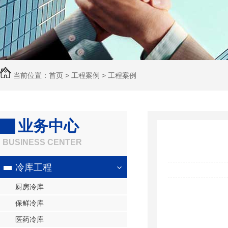
当前位置：
首页
>
工程案例
>
工程案例
业务中心
BUSINESS CENTER
冷库工程
厨房冷库
保鲜冷库
医药冷库