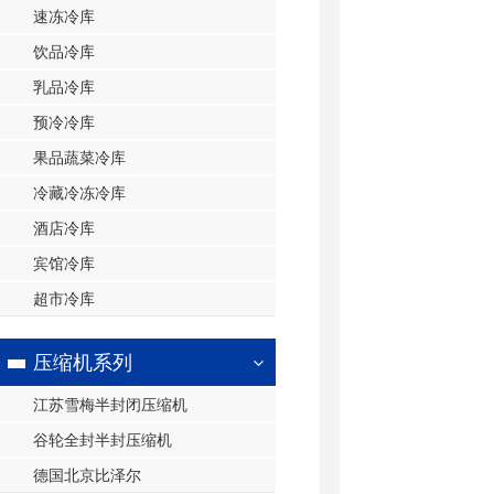
速冻冷库
饮品冷库
乳品冷库
预冷冷库
果品蔬菜冷库
冷藏冷冻冷库
酒店冷库
宾馆冷库
超市冷库
压缩机系列
江苏雪梅半封闭压缩机
谷轮全封半封压缩机
德国北京比泽尔