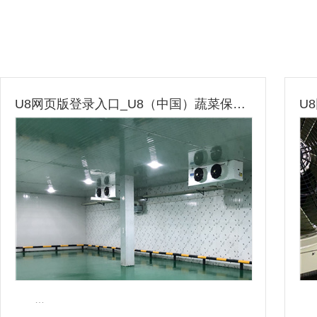
U8网页版登录入口_U8（中国）蔬菜保鲜库
…