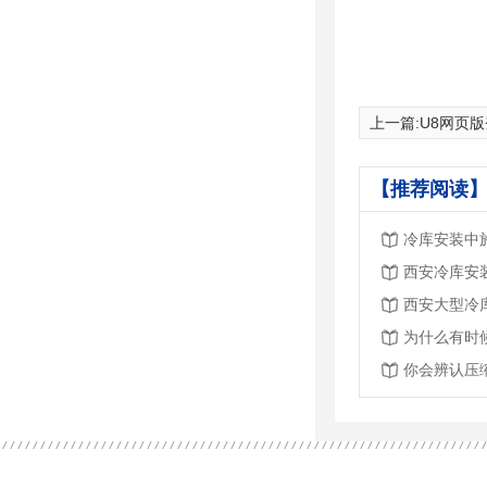
上一篇:
U8网页
【推荐阅读】
冷库安装中
西安冷库安
西安大型冷
为什么有时
你会辨认压