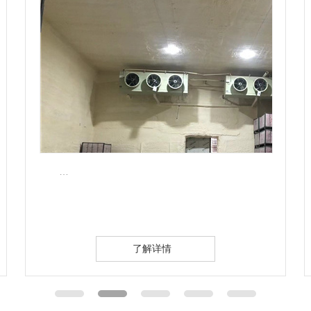
…
了解详情