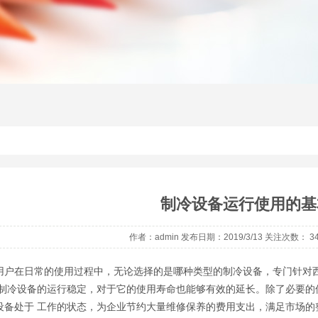
制冷设备运行使用的基
作者：admin 发布日期：2019/3/13 关注次数：
3
用户在日常的使用过程中，无论选择的是哪种类型的制冷设备，专门针对
了制冷设备的运行稳定，对于它的使用寿命也能够有效的延长。除了必要的
设备处于 工作的状态，为企业节约大量维修保养的费用支出，满足市场的