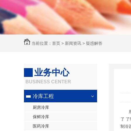
当前位置：
首页
>
新闻资讯
>
疑惑解答
业务中心
BUSINESS CENTER
冷库工程
厨房冷库
保鲜冷库
了 
医药冷库
制冷