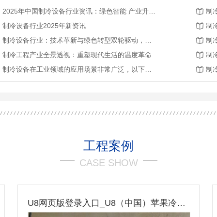
2025年中国制冷设备行业资讯：绿色智能 产业升级，市场规模突破1450亿元
制
制冷设备行业2025年新资讯
制冷设备行业：技术革新与绿色转型双轮驱动，迈向高质量发展新征程
制
制冷工程产业全景透视：重塑现代生活的温度革命
制
制冷设备在工业领域的应用场景非常广泛，以下是一些主要的应用实例：
制
工程案例
CASE SHOW
U8网页版登录入口_U8（中国）苹果冷库安装案例