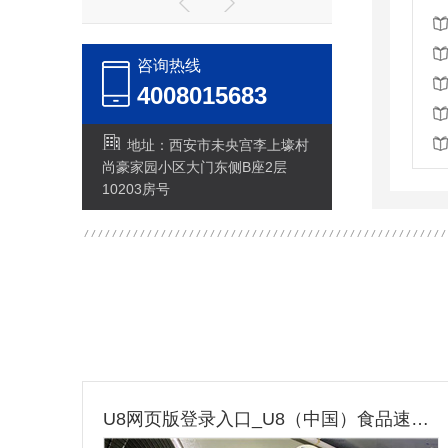
咨询热线
4008015683
地址：西安市未央宫李上壕村
尚豪家园小区大门东侧B座2层
10203房号
U8网页版登录入口_U8（中国）食品速冻隧道