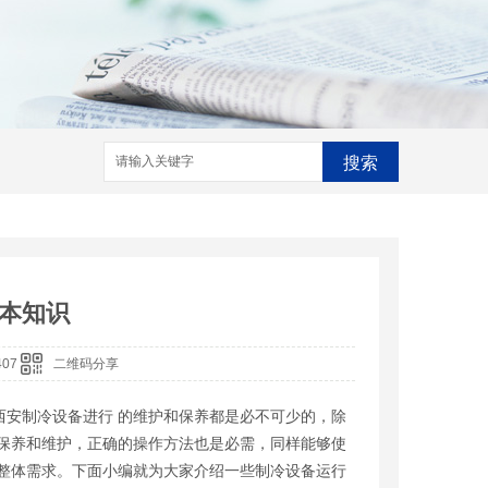
搜索
本知识
407
二维码分享
西安制冷设备进行 的维护和保养都是必不可少的，除
保养和维护，正确的操作方法也是必需，同样能够使
整体需求。下面小编就为大家介绍一些制冷设备运行