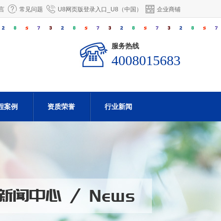
言
常见问题
U8网页版登录入口_U8（中国）
企业商铺
服务热线
4008015683
程案例
资质荣誉
行业新闻