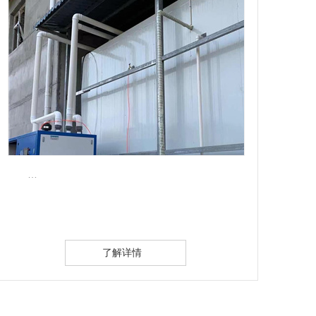
U8网页版登录入口_U8（中国）制冷成功安装安
康石泉速冻隧道冷库，客户已将2吨速冻隧道冷库验收
成功，并投入使用！…
了解详情