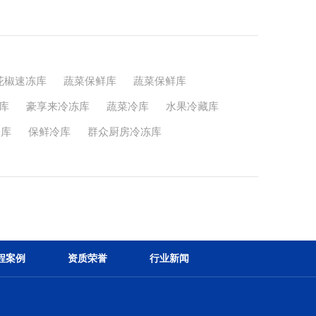
花椒速冻库
蔬菜保鲜库
蔬菜保鲜库
库
豪享来冷冻库
蔬菜冷库
水果冷藏库
冷库
保鲜冷库
群众厨房冷冻库
程案例
资质荣誉
行业新闻